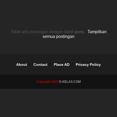
Tidak ada postingan dengan label
guru
.
Tampilkan
semua postingan
About
Contact
Place AD
Privacy Policy
Copyright 2020
E-KELAS.COM