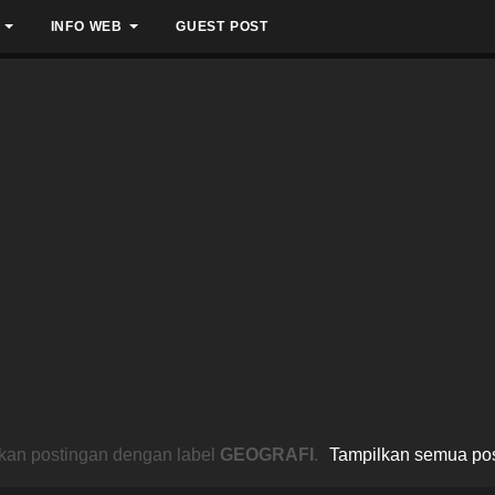
INFO WEB
GUEST POST
kan postingan dengan label
GEOGRAFI
.
Tampilkan semua po