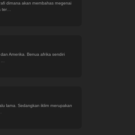
eografi dimana akan membahas megenai
a ter…
dan Amerika. Benua afrika sendiri
g …
lalu lama. Sedangkan iklim merupakan
…